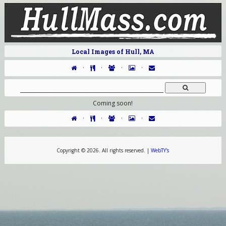
Local Images of Hull, MA
·
·
·
·
Coming soon!
·
·
·
·
Copyright ©
2026. All rights reserved. |
WebTY's