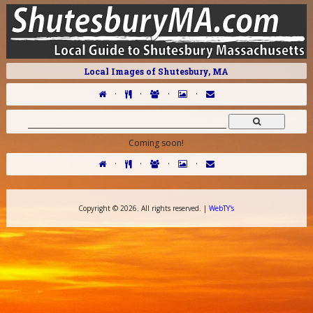
Local Images of Shutesbury, MA
·
·
·
·
Coming soon!
·
·
·
·
Copyright ©
2026. All rights reserved. |
WebTY's