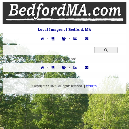
Local Images of Bedford, MA
·
·
·
·
Coming soon!
·
·
·
·
Copyright ©
2026. All rights reserved. |
WebTY's