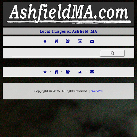
Local Images of Ashfield, MA
·
·
·
·
Coming soon!
·
·
·
·
Copyright ©
2026. All rights reserved. |
WebTY's