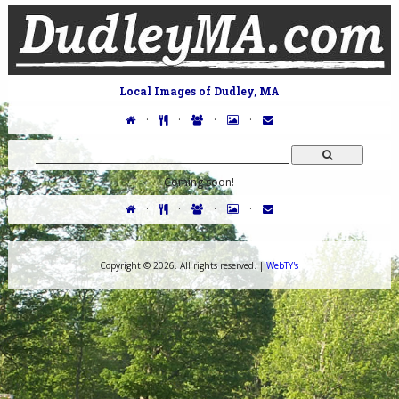
Local Images of Dudley, MA
·
·
·
·
Coming soon!
·
·
·
·
Copyright ©
2026. All rights reserved. |
WebTY's