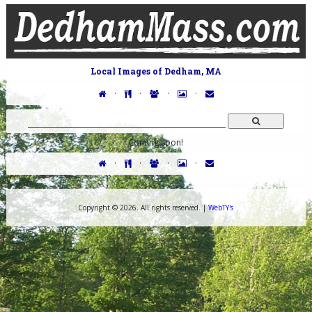
Local Images of Dedham, MA
·
·
·
·
Coming soon!
·
·
·
·
Copyright ©
2026. All rights reserved. |
WebTY's